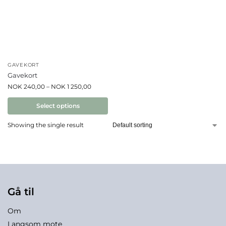
GAVEKORT
Gavekort
NOK
240,00
–
NOK
1 250,00
Select options
Showing the single result
Gå til
Om
Langsom mote