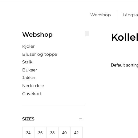
Webshop
Långs
Webshop
Kolle
Kjoler
Bluser og toppe
Strik
Bukser
Jakker
Nederdele
Gavekort
SIZES
34
36
38
40
42