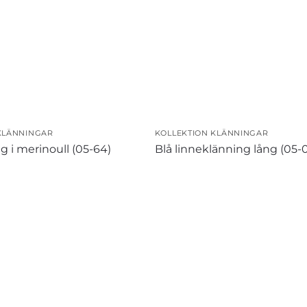
KLÄNNINGAR
KOLLEKTION KLÄNNINGAR
g i merinoull (05-64)
Blå linneklänning lång (05-0