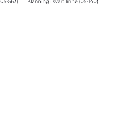
(05-563)
Klänning i svart linne (05-140)