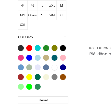
44
46
L
L/XL
M
M/L
Onesi
S
S/M
XL
XXL
ze
COLORS
KOLLEKTION 
Blå klännin
Reset