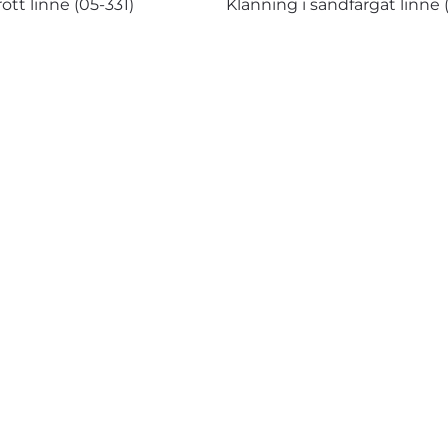
rött linne (05-331)
Klänning i sandfärgat linne 