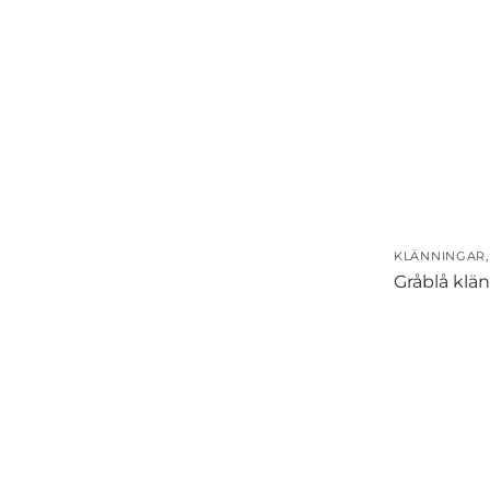
KLÄNNINGAR
Gråblå klän