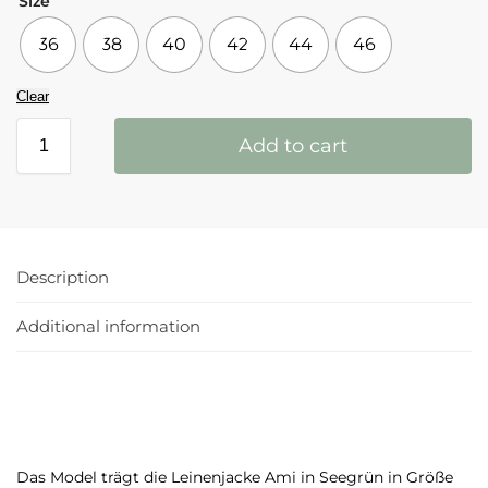
Size
36
38
40
42
44
46
Clear
Add to cart
Description
Additional information
Das Model trägt die Leinenjacke Ami in Seegrün in Größe