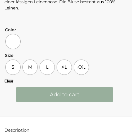
einer lässigen Leinenhose. Die Bluse besteht aus 100%
Leinen.
Color
Size
S
M
L
XL
XXL
Clear
Add to cart
Description