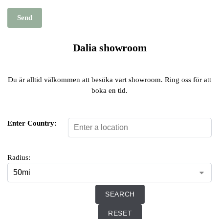
k
e
Send
d
Dalia showroom
Du är alltid välkommen att besöka vårt showroom. Ring oss för att
boka en tid.
Enter Country:
Radius: