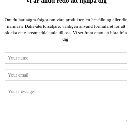
Vi är alltid redo att hjälpa dig
Om du har några frågor om våra produkter, en beställning eller din
närmaste Dalia-återförsäljare, vänligen använd formuläret för att
skicka ett e-postmeddelande till oss. Vi ser fram emot att höra från
dig.
N
a
v
E
n
E
m
*
m
a
a
i
i
B
l
l
e
N
*
s
a
k
v
e
n
d
B
e
s