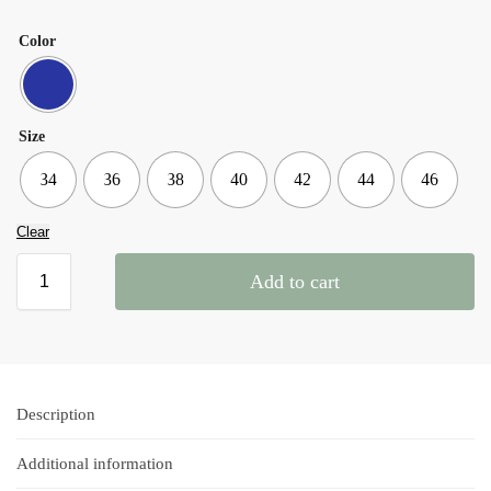
Color
Size
34
36
38
40
42
44
46
Clear
Add to cart
Description
Additional information