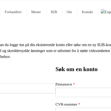
Forhandlere
Messer
B2B
Om
Kontakt
an du logge inn på din eksisterende konto eller søke om en ny B2B-kon
bud og skreddersydde løsninger som er utformet for å støtte virksomheten d
 behov.
Søk om en konto
F
Firmanavn
*
i
r
m
a
CVR-nummer
*
n
a