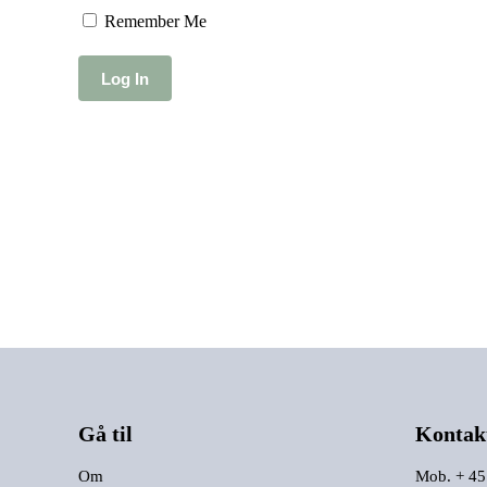
Remember Me
Gå til
Kontak
Om
Mob. + 45