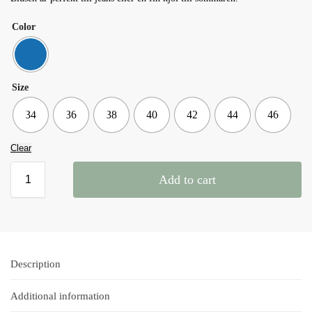
Color
Size
34
36
38
40
42
44
46
Clear
Add to cart
Description
Additional information