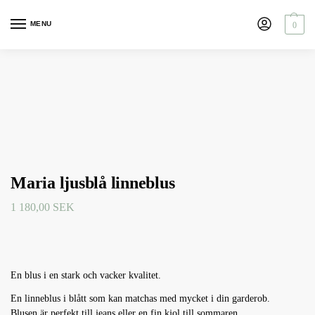
MENU
0
Maria ljusblå linneblus
1 180,00
SEK
En blus i en stark och vacker kvalitet.
En linneblus i blått som kan matchas med mycket i din garderob.
Blusen är perfekt till jeans eller en fin kjol till sommaren.