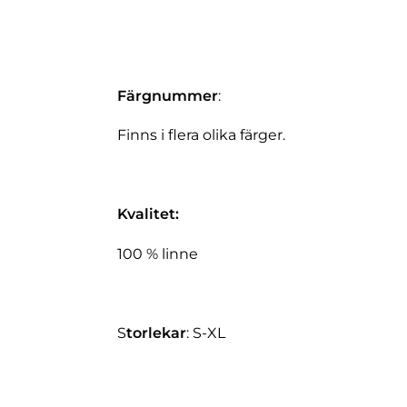
Färgnummer
:
Finns i flera olika färger.
Kvalitet:
100 % linne
S
torlekar
: S-XL