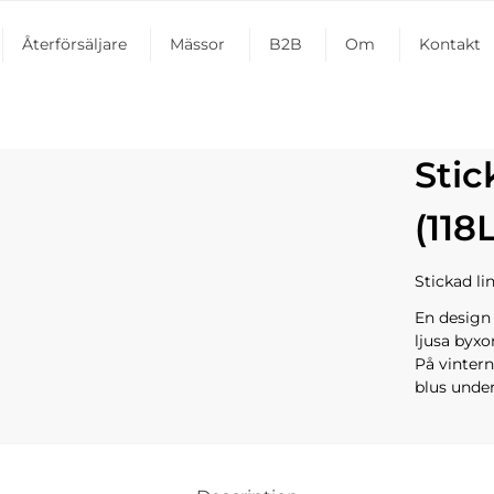
Återförsäljare
Mässor
B2B
Om
Kontakt
Stic
(118L
Stickad l
En design
ljusa byxor
På vinter
blus under