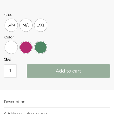
Size
S/M
M/L
L/XL
Color
Clear
Add to cart
Description
Additional information