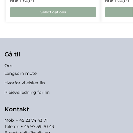
NOK
1 950,00
NOK
1 560,00
Select options
Gå til
Om
Langsom mote
Hvorfor vi elsker lin
Pleieveiledning for lin
Kontakt
Mob. + 45 23 74 43 71
Telefon + 45 97 59 70 43
E-post:
dalia@dalia.nu