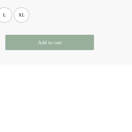
L
XL
Add to cart