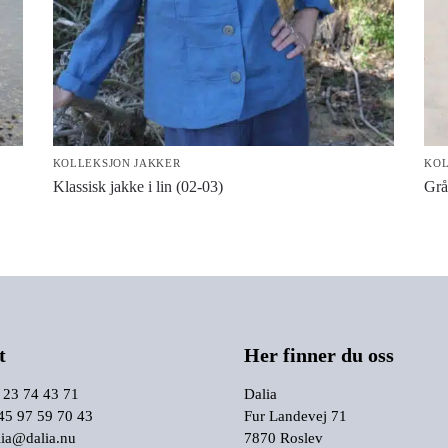
KOLLEKSJON JAKKER
KOL
Klassisk jakke i lin (02-03)
Grå
t
Her finner du oss
 23 74 43 71
Dalia
 45 97 59 70 43
Fur Landevej 71
lia@dalia.nu
7870 Roslev