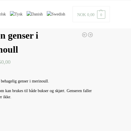
NOK
0,00
0
n genser i
noull
50,00
 behagelig genser i merinoull.
m kan brukes til både bukser og skjørt. Genseren faller
er ikke.