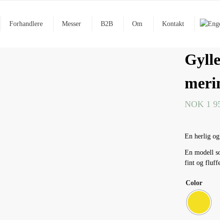
Forhandlere
Messer
B2B
Om
Kontakt
Gylle
meri
NOK
1 9
En herlig og
En modell so
fint og fluff
Color