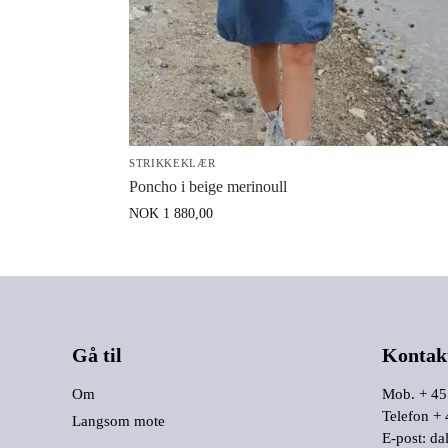
STRIKKEKLÆR
Poncho i beige merinoull
NOK
1 880,00
Gå til
Kontak
Om
Mob. + 45
Telefon +
Langsom mote
E-post:
da