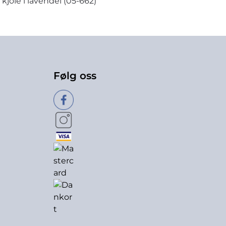
 kjole i lavendel (05-662)
Følg oss