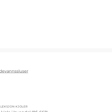
idevannssluser
LLEKSJON KJOLER