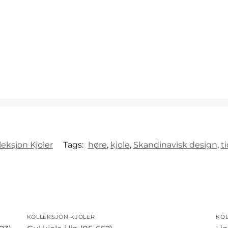
leksjon Kjoler
Tags:
høre
,
kjole
,
Skandinavisk design
,
t
KOLLEKSJON KJOLER
KO