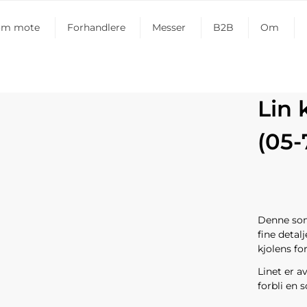
om mote
Forhandlere
Messer
B2B
Om
Lin 
(05-
Denne som
fine deta
kjolens fo
Linet er a
forbli en 