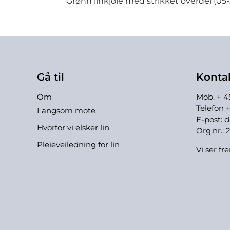
Grønn linkjole med strikket overdel (05-
Gå til
Konta
Om
Mob. + 45
Telefon 
Langsom mote
E-post:
d
Hvorfor vi elsker lin
Org.nr.: 
Pleieveiledning for lin
Vi ser fr