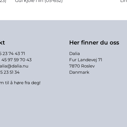
23)
Gul kjole i lin (05-652)
Lin
kt
Her finner du oss
 23 74 43 71
Dalia
+ 45 97 59 70 43
Fur Landevej 71
alia@dalia.nu
7870 Roslev
25 23 51 34
Danmark
em til å høre fra deg!