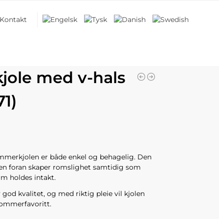
Kontakt
kjole med v-hals
71)
merkjolen er både enkel og behagelig. Den
ljen foran skaper romslighet samtidig som
rm holdes intakt.
v god kvalitet, og med riktig pleie vil kjolen
sommerfavoritt.