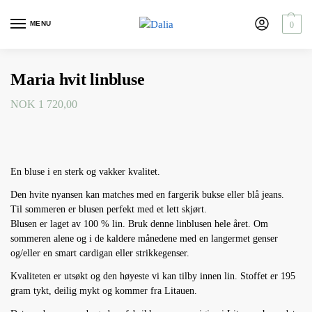
MENU
0
Maria hvit linbluse
NOK
1 720,00
En bluse i en sterk og vakker kvalitet.
Den hvite nyansen kan matches med en fargerik bukse eller blå jeans.
Til sommeren er blusen perfekt med et lett skjørt.
Blusen er laget av 100 % lin. Bruk denne linblusen hele året. Om
sommeren alene og i de kaldere månedene med en langermet genser
og/eller en smart cardigan eller strikkegenser.
Kvaliteten er utsøkt og den høyeste vi kan tilby innen lin. Stoffet er 195
gram tykt, deilig mykt og kommer fra Litauen.