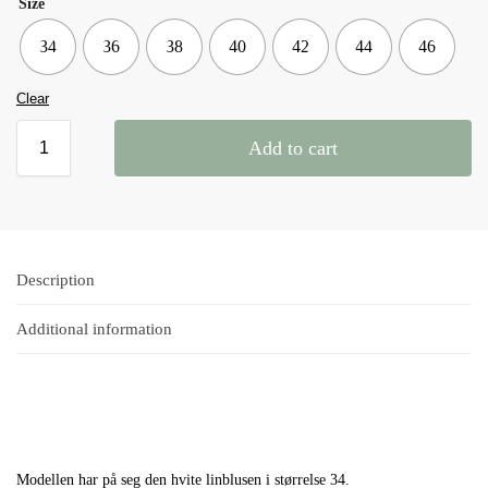
Size
34
36
38
40
42
44
46
Clear
Add to cart
Description
Additional information
Modellen har på seg den hvite linblusen i størrelse 34.