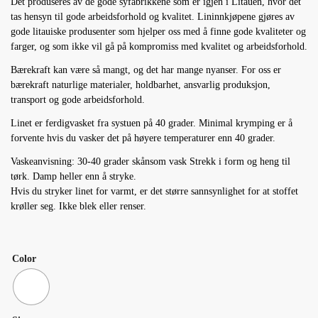
Det produseres av de gode syfabrikkene som er igjen i Litauen, hvor det
tas hensyn til gode arbeidsforhold og kvalitet. Lininnkjøpene gjøres av
gode litauiske produsenter som hjelper oss med å finne gode kvaliteter og
farger, og som ikke vil gå på kompromiss med kvalitet og arbeidsforhold.
Bærekraft kan være så mangt, og det har mange nyanser. For oss er
bærekraft naturlige materialer, holdbarhet, ansvarlig produksjon,
transport og gode arbeidsforhold.
Linet er ferdigvasket fra systuen på 40 grader. Minimal krymping er å
forvente hvis du vasker det på høyere temperaturer enn 40 grader.
Vaskeanvisning: 30-40 grader skånsom vask Strekk i form og heng til
tørk. Damp heller enn å stryke.
Hvis du stryker linet for varmt, er det større sannsynlighet for at stoffet
krøller seg. Ikke blek eller renser.
Color