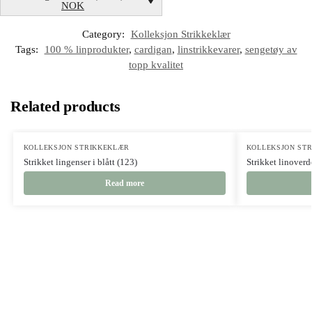
NOK
Category:
Kolleksjon Strikkeklær
Tags:
100 % linprodukter
,
cardigan
,
linstrikkevarer
,
sengetøy av
topp kvalitet
Related products
KOLLEKSJON STRIKKEKLÆR
KOLLEKSJON ST
Strikket lingenser i blått (123)
Strikket linoverde
Read more