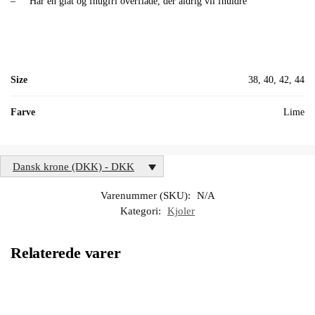
– Har en glat og fnugfri overflade, der aldrig vil fnuldre
Size
38, 40, 42, 44
Farve
Lime
Dansk krone (DKK) - DKK
Varenummer (SKU):
N/A
Kategori:
Kjoler
Relaterede varer