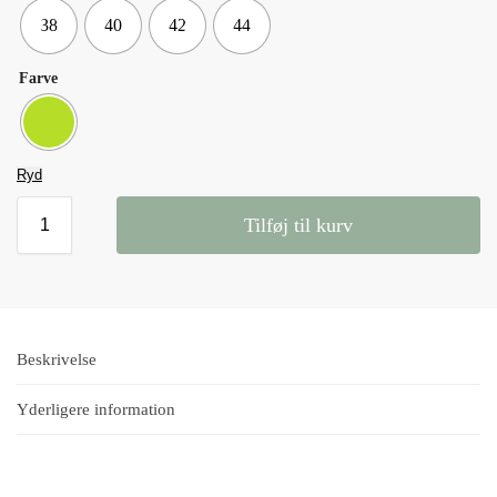
38
40
42
44
Farve
Ryd
Tilføj til kurv
Beskrivelse
Yderligere information