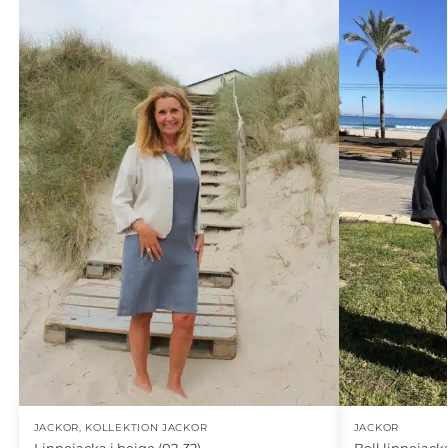
JACKOR
,
KOLLEKTION JACKOR
JACKOR
Linnejacka i beige (02-32)
Bell linnejacka