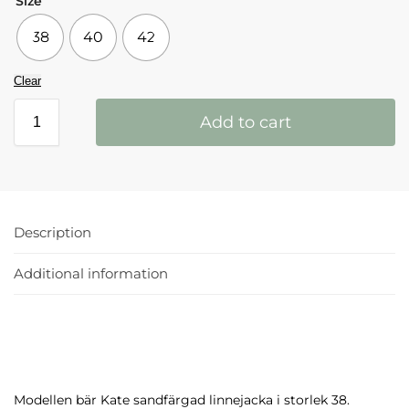
Size
38
40
42
Clear
Add to cart
Description
Additional information
Modellen bär Kate sandfärgad linnejacka i storlek 38.