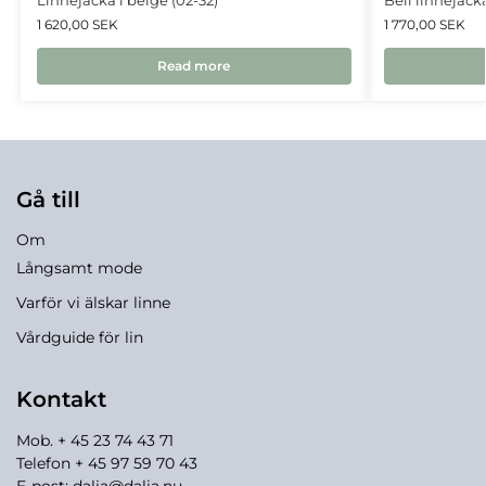
1 620,00
SEK
1 770,00
SEK
Read more
Gå till
Om
Långsamt mode
Varför vi älskar linne
Vårdguide för lin
Kontakt
Mob. + 45 23 74 43 71
Telefon + 45 97 59 70 43
E-post:
dalia@dalia.nu