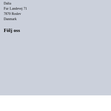
Dalia
Fur Landevej 71
7870 Roslev
Danmark
Följ oss