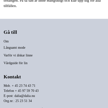
örhängen. På så sätt är linne mångsidigt och klär upp dig för alla
tillfällen.
Gå till
Om
Långsamt mode
Varför vi älskar linne
Vårdguide för lin
Kontakt
Mob. + 45 23 74 43 71
Telefon + 45 97 59 70 43
E-post:
dalia@dalia.nu
Org.nr.: 25 23 51 34