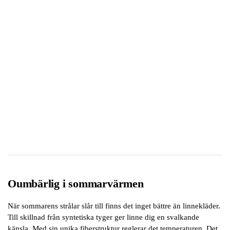
Oumbärlig i sommarvärmen
När sommarens strålar slår till finns det inget bättre än linnekläder.
Till skillnad från syntetiska tyger ger linne dig en svalkande
känsla. Med sin unika fiberstruktur reglerar det temperaturen. Det