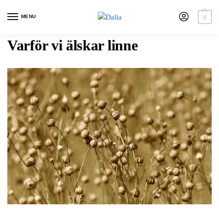
MENU
0
Varför vi älskar linne