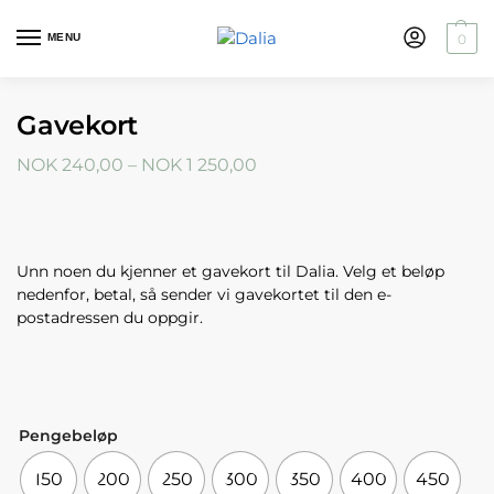
MENU
0
Gavekort
NOK
240,00
–
NOK
1 250,00
Unn noen du kjenner et gavekort til Dalia. Velg et beløp
nedenfor, betal, så sender vi gavekortet til den e-
postadressen du oppgir.
Pengebeløp
150
200
250
300
350
400
450