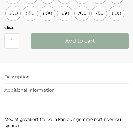
500
550
600
650
700
750
800
Clear
Add to cart
Description
Additional information
Med et gavekort fra Dalia kan du skjemme bort noen du
kjenner.